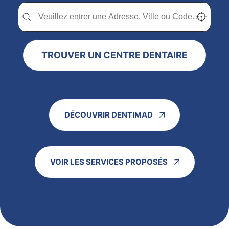
Trouver un centre dentaire Dentimad près de chez vous
Trouver un centre dentaire Dentimad près de c
Localisez-
TROUVER UN CENTRE DENTAIRE
DÉCOUVRIR DENTIMAD
VOIR LES SERVICES PROPOSÉS