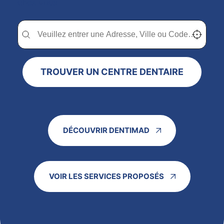
chez vous
Trouver un centre dentaire Dentimad près de chez vous
Trouver un centre dentaire Dentimad près de c
Localisez-
TROUVER UN CENTRE DENTAIRE
DÉCOUVRIR DENTIMAD
VOIR LES SERVICES PROPOSÉS