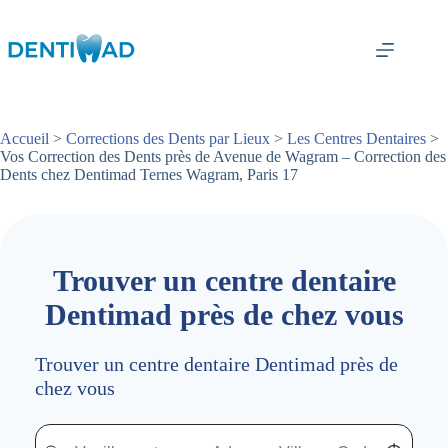
Passer
au
contenu
Accueil
>
Corrections des Dents par Lieux
>
Les Centres Dentaires
>
Vos Correction des Dents près de Avenue de Wagram – Correction des
Dents chez Dentimad Ternes Wagram, Paris 17
Trouver un centre dentaire
Dentimad près de chez vous
Trouver un centre dentaire Dentimad près de
chez vous
Trouver un centre dentaire Dentimad près de chez vous
Trouver un centre dentaire Dentimad près de c
Localisez-