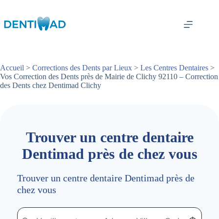
Passer
au
contenu
Accueil
>
Corrections des Dents par Lieux
>
Les Centres Dentaires
>
Vos Correction des Dents près de Mairie de Clichy 92110 – Correction
des Dents chez Dentimad Clichy
Trouver un centre dentaire
Dentimad près de chez vous
Trouver un centre dentaire Dentimad près de
chez vous
Trouver un centre dentaire Dentimad près de chez vous
Trouver un centre dentaire Dentimad près de c
Localisez-