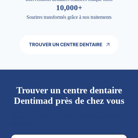
10,000+
Sourires transformés grâce à nos traitements
TROUVER UN CENTRE DENTAIRE
Trouver un centre dentaire
Dentimad près de chez vous
Trouver un centre dentaire Dentimad près de
chez vous
Trouver un centre dentaire Dentimad près de chez vous
Trouver un centre dentaire Dentimad près de c
Localisez-