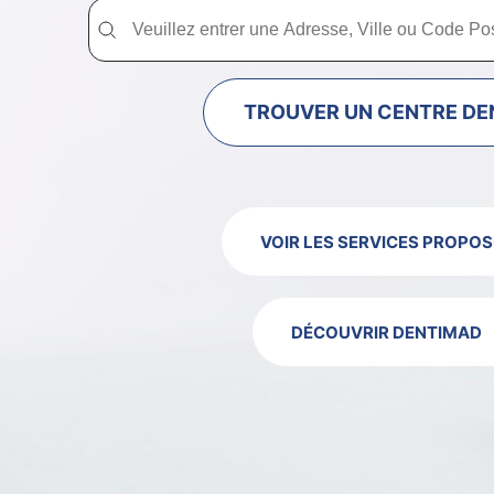
Trouver un centre dentaire Dentimad près de chez vous
Trouver un centre dentaire Dentimad près
TROUVER UN CENTRE DE
VOIR LES SERVICES PROPOS
DÉCOUVRIR DENTIMAD