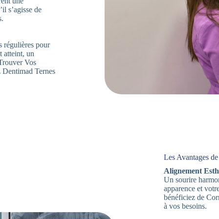
rent une
’il s’agisse de
s.
s régulières pour
 atteint, un
. Trouver Vos
z Dentimad Ternes
Les Avantages de
Alignement Esth
Un sourire harmon
apparence et votr
bénéficiez de Cor
à vos besoins.