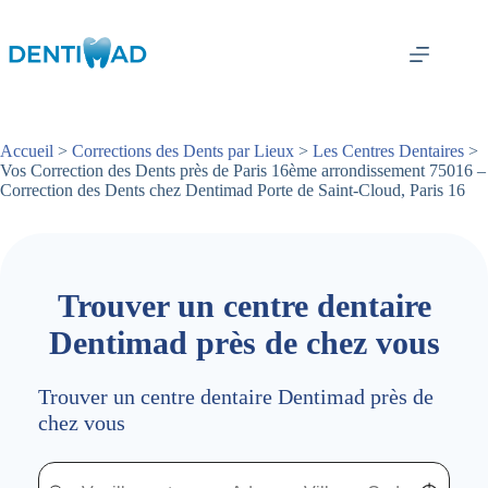
Passer
au
contenu
Accueil
>
Corrections des Dents par Lieux
>
Les Centres Dentaires
>
Vos Correction des Dents près de Paris 16ème arrondissement 75016 –
Correction des Dents chez Dentimad Porte de Saint-Cloud, Paris 16
Trouver un centre dentaire
Dentimad près de chez vous
Trouver un centre dentaire Dentimad près de
chez vous
Trouver un centre dentaire Dentimad près de chez vous
Trouver un centre dentaire Dentimad près de c
Localisez-