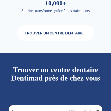
10,000+
Sourires transformés grâce à nos traitements
TROUVER UN CENTRE DENTAIRE
Trouver un centre dentaire
Dentimad près de chez vous
Trouver un centre dentaire Dentimad près de
chez vous
Trouver un centre dentaire Dentimad près de chez vous
Trouver un centre dentaire Dentimad près de c
Localisez-