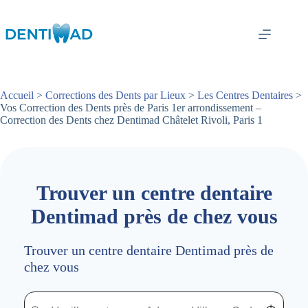
Passer
au
contenu
Accueil
>
Corrections des Dents par Lieux
>
Les Centres Dentaires
>
Vos Correction des Dents près de Paris 1er arrondissement –
Correction des Dents chez Dentimad Châtelet Rivoli, Paris 1
Trouver un centre dentaire
Dentimad près de chez vous
Trouver un centre dentaire Dentimad près de
chez vous
Trouver un centre dentaire Dentimad près de chez vous
Trouver un centre dentaire Dentimad près de c
Localisez-