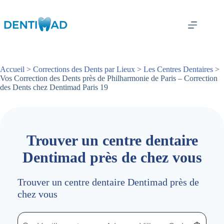
Passer
au
contenu
Accueil
>
Corrections des Dents par Lieux
>
Les Centres Dentaires
>
Vos Correction des Dents près de Philharmonie de Paris – Correction
des Dents chez Dentimad Paris 19
Trouver un centre dentaire
Dentimad près de chez vous
Trouver un centre dentaire Dentimad près de
chez vous
Trouver un centre dentaire Dentimad près de chez vous
Trouver un centre dentaire Dentimad près de c
Localisez-