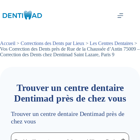
Passer
au
contenu
Accueil
>
Corrections des Dents par Lieux
>
Les Centres Dentaires
>
Vos Correction des Dents près de Rue de la Chaussée d’Antin 75009 –
Correction des Dents chez Dentimad Saint Lazare, Paris 9
Trouver un centre dentaire
Dentimad près de chez vous
Trouver un centre dentaire Dentimad près de
chez vous
Trouver un centre dentaire Dentimad près de chez vous
Trouver un centre dentaire Dentimad près de c
Localisez-