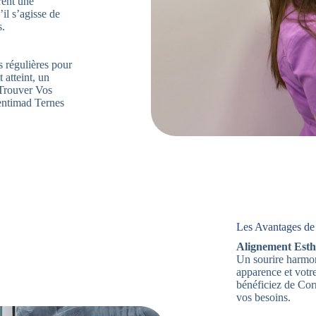
rent une
’il s’agisse de
s.
s régulières pour
 atteint, un
. Trouver Vos
entimad Ternes
Les Avantages de
Alignement Esth
Un sourire harmon
apparence et votr
bénéficiez de Cor
vos besoins.