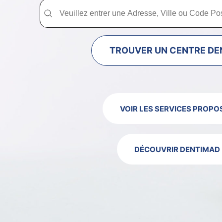
Trouver un centre dentaire Dentimad près de chez vous
Trouver un centre dentaire Dentimad près
TROUVER UN CENTRE DE
VOIR LES SERVICES PROPO
DÉCOUVRIR DENTIMAD