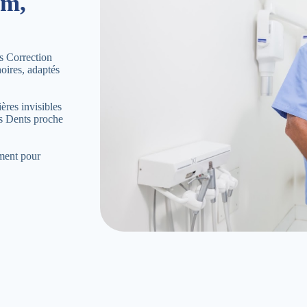
am,
s Correction
oires, adaptés
ères invisibles
es Dents proche
ement pour