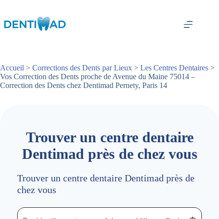
Passer
au
contenu
Accueil
>
Corrections des Dents par Lieux
>
Les Centres Dentaires
>
Vos Correction des Dents proche de Avenue du Maine 75014 –
Correction des Dents chez Dentimad Pernety, Paris 14
Trouver un centre dentaire
Dentimad près de chez vous
Trouver un centre dentaire Dentimad près de
chez vous
Trouver un centre dentaire Dentimad près de chez vous
Trouver un centre dentaire Dentimad près de c
Localisez-