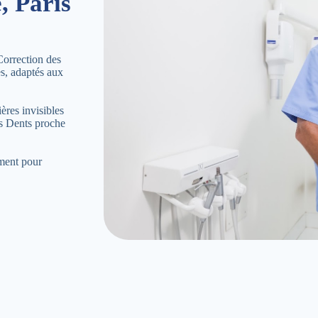
, Paris
Correction des
es, adaptés aux
ères invisibles
es Dents proche
ement pour