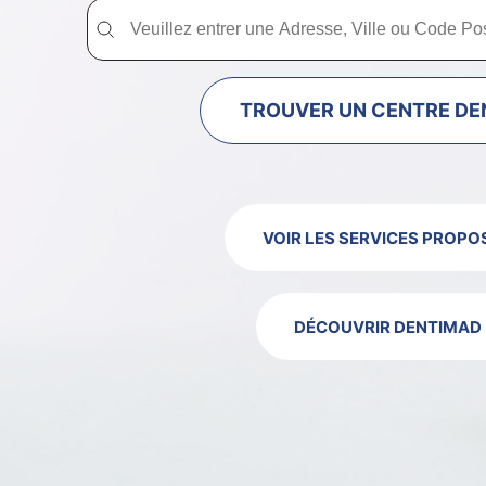
Trouver un centre dentaire Dentimad près de chez vous
Trouver un centre dentaire Dentimad près
TROUVER UN CENTRE DE
VOIR LES SERVICES PROPO
DÉCOUVRIR DENTIMAD