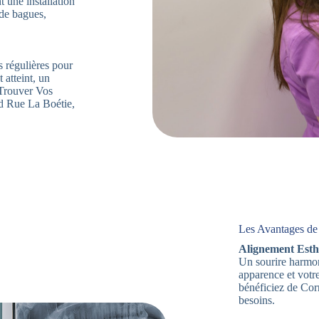
 une installation
 de bagues,
s régulières pour
 atteint, un
. Trouver Vos
d Rue La Boétie,
Les Avantages de 
Alignement Esth
Un sourire harmon
apparence et votr
bénéficiez de Cor
besoins.