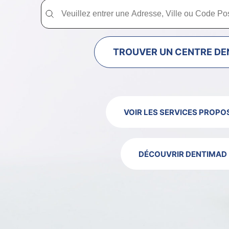
Trouver un centre dentaire Dentimad près de chez vous
Trouver un centre dentaire Dentimad près
TROUVER UN CENTRE DE
VOIR LES SERVICES PROPO
DÉCOUVRIR DENTIMAD