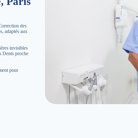
, Paris
Correction des
es, adaptés aux
ères invisibles
es Dents proche
ement pour