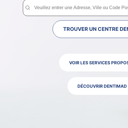
Trouver un centre dentaire Dentimad près de chez vous
Trouver un centre dentaire Dentimad près
TROUVER UN CENTRE DE
VOIR LES SERVICES PROPO
DÉCOUVRIR DENTIMAD