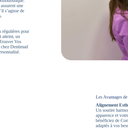
orthodontique.
 assurent une
’il s’agisse de
s.
s régulières pour
 atteint, un
. Trouver Vos
6 chez Dentimad
ersonnalisé.
Les Avantages de 
Alignement Esth
Un sourire harmon
apparence et votr
bénéficiez de Cor
adaptés à vos bes