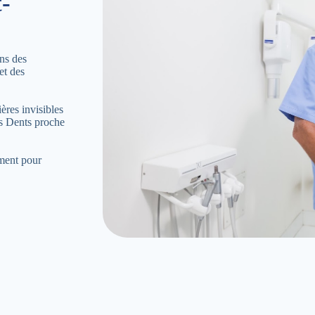
-
ns des
et des
ères invisibles
es Dents proche
ement pour