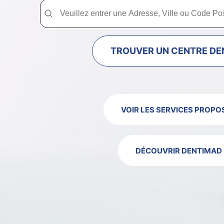
Trouver un centre dentaire Dentimad près de chez vous
Trouver un centre dentaire Dentimad près
TROUVER UN CENTRE DE
VOIR LES SERVICES PROPO
DÉCOUVRIR DENTIMAD