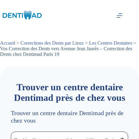
Passer
au
contenu
Accueil
>
Corrections des Dents par Lieux
>
Les Centres Dentaires
>
Vos Correction des Dents vers Avenue Jean Jaurès – Correction des
Dents chez Dentimad Paris 19
Trouver un centre dentaire
Dentimad près de chez vous
Trouver un centre dentaire Dentimad près de
chez vous
Trouver un centre dentaire Dentimad près de chez vous
Trouver un centre dentaire Dentimad près de c
Localisez-