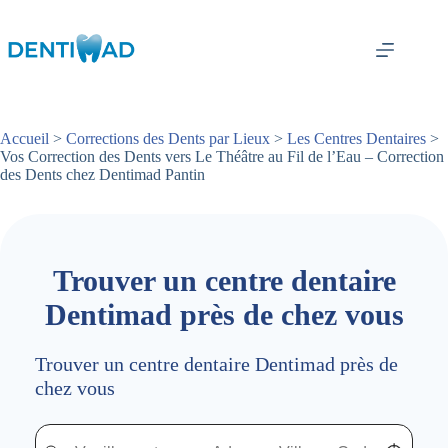
Passer
au
contenu
Accueil
>
Corrections des Dents par Lieux
>
Les Centres Dentaires
>
Vos Correction des Dents vers Le Théâtre au Fil de l’Eau – Correction
des Dents chez Dentimad Pantin
Trouver un centre dentaire
Dentimad près de chez vous
Trouver un centre dentaire Dentimad près de
chez vous
Trouver un centre dentaire Dentimad près de chez vous
Trouver un centre dentaire Dentimad près de c
Localisez-