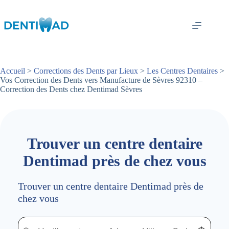
Passer
au
contenu
Accueil
>
Corrections des Dents par Lieux
>
Les Centres Dentaires
>
Vos Correction des Dents vers Manufacture de Sèvres 92310 –
Correction des Dents chez Dentimad Sèvres
Trouver un centre dentaire
Dentimad près de chez vous
Trouver un centre dentaire Dentimad près de
chez vous
Trouver un centre dentaire Dentimad près de chez vous
Trouver un centre dentaire Dentimad près de c
Localisez-