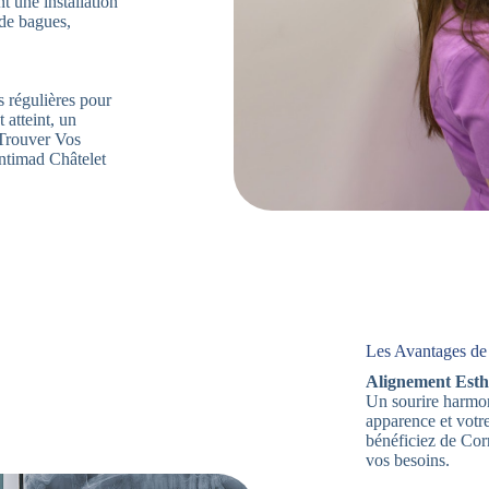
t une installation
 de bagues,
s régulières pour
 atteint, un
. Trouver Vos
ntimad Châtelet
Les Avantages de 
Alignement Esth
Un sourire harmon
apparence et votr
bénéficiez de Cor
vos besoins.