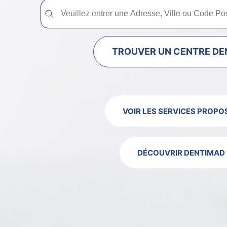
Trouver un centre dentaire Dentimad près de chez vous
Trouver un centre dentaire Dentimad près
TROUVER UN CENTRE DE
VOIR LES SERVICES PROPO
DÉCOUVRIR DENTIMAD