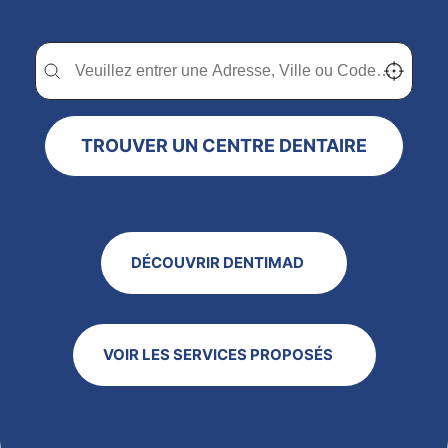
chez vous
Trouver un centre dentaire Dentimad près de chez vous
Trouver un centre dentaire Dentimad près de c
Localisez-
TROUVER UN CENTRE DENTAIRE
DÉCOUVRIR DENTIMAD
VOIR LES SERVICES PROPOSÉS