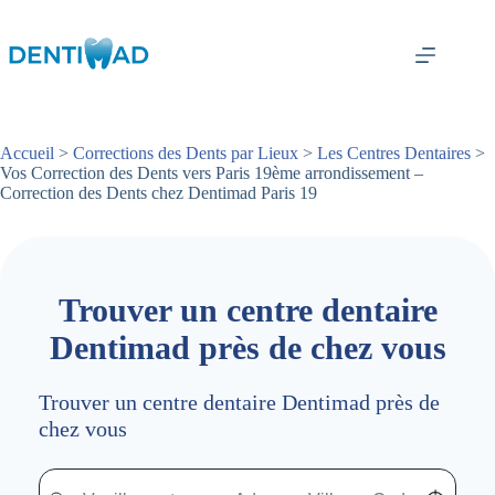
Passer
au
contenu
Accueil
>
Corrections des Dents par Lieux
>
Les Centres Dentaires
>
Vos Correction des Dents vers Paris 19ème arrondissement –
Correction des Dents chez Dentimad Paris 19
Trouver un centre dentaire
Dentimad près de chez vous
Trouver un centre dentaire Dentimad près de
chez vous
Trouver un centre dentaire Dentimad près de chez vous
Trouver un centre dentaire Dentimad près de c
Localisez-