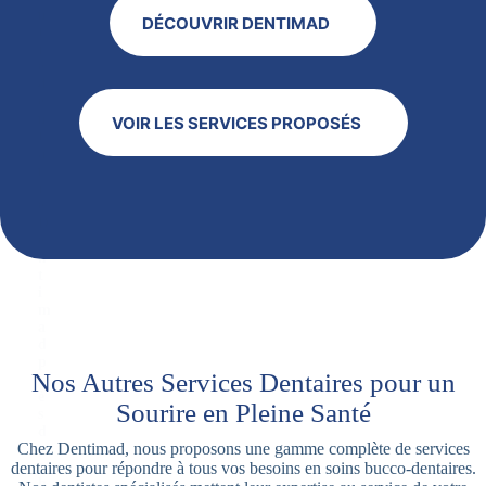
n
DÉCOUVRIR DENTIMAD
t
r
e
d
e
n
VOIR LES SERVICES PROPOSÉS
t
a
i
r
e
D
e
n
t
i
m
a
d
p
Nos Autres Services Dentaires pour un
r
è
Sourire en Pleine Santé
s
d
Chez Dentimad, nous proposons une gamme complète de services
e
c
dentaires pour répondre à tous vos besoins en soins bucco-dentaires.
h