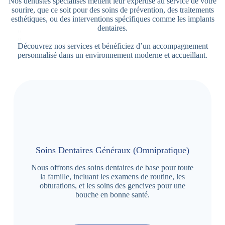
Nos dentistes spécialisés mettent leur expertise au service de votre
e
sourire, que ce soit pour des soins de prévention, des traitements
z
esthétiques, ou des interventions spécifiques comme les implants
v
dentaires.
o
u
Découvrez nos services et bénéficiez d’un accompagnement
s
personnalisé dans un environnement moderne et accueillant.
Soins Dentaires Généraux (Omnipratique)
Nous offrons des soins dentaires de base pour toute
la famille, incluant les examens de routine, les
obturations, et les soins des gencives pour une
bouche en bonne santé.