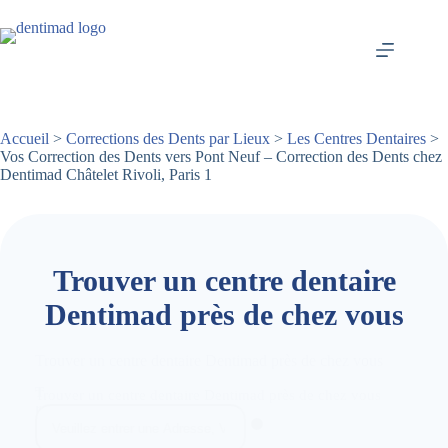
Passer
au
contenu
Accueil
>
Corrections des Dents par Lieux
>
Les Centres Dentaires
>
Vos Correction des Dents vers Pont Neuf – Correction des Dents chez
Dentimad Châtelet Rivoli, Paris 1
Trouver un centre dentaire
Dentimad près de chez vous
Trouver un centre dentaire Dentimad près de chez vous
T
Trouver un centre dentaire Dentimad près de chez vous
r
o
u