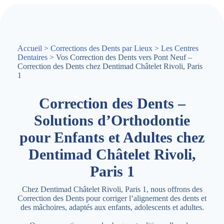
r
è
s
d
e
c
Accueil
>
Corrections des Dents par Lieux
>
Les Centres
h
Dentaires
> Vos Correction des Dents vers Pont Neuf –
e
Correction des Dents chez Dentimad Châtelet Rivoli, Paris
z
1
v
o
u
Correction des Dents –
s
Solutions d’Orthodontie
pour Enfants et Adultes chez
Dentimad Châtelet Rivoli,
Paris 1
Chez Dentimad Châtelet Rivoli, Paris 1, nous offrons des
Correction des Dents pour corriger l’alignement des dents et
des mâchoires, adaptés aux enfants, adolescents et adultes.