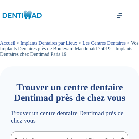
Passer
au
contenu
Accueil
>
Implants Dentaires par Lieux
>
Les Centres Dentaires
> Vos
Implants Dentaires près de Boulevard Macdonald 75019 – Implants
Dentaires chez Dentimad Paris 19
Trouver un centre dentaire
Dentimad près de chez vous
Trouver un centre dentaire Dentimad près de
chez vous
Trouver un centre dentaire Dentimad près de chez vous
Trouver un centre dentaire Dentimad près de c
Localisez-