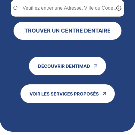
Trouver un centre dentaire Dentimad près de chez vous
Trouver un centre dentaire Dentimad près de c
Localisez-
TROUVER UN CENTRE DENTAIRE
DÉCOUVRIR DENTIMAD
VOIR LES SERVICES PROPOSÉS