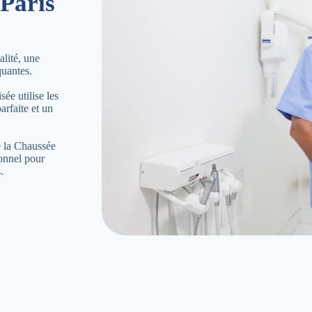
Paris
lité, une
quantes.
ée utilise les
arfaite et un
e la Chaussée
onnel pour
.