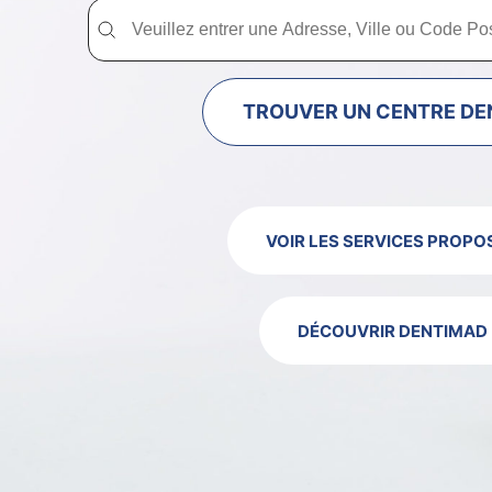
Trouver un centre dentaire Dentimad près de chez vous
Trouver un centre dentaire Dentimad près
TROUVER UN CENTRE DE
VOIR LES SERVICES PROPO
DÉCOUVRIR DENTIMAD