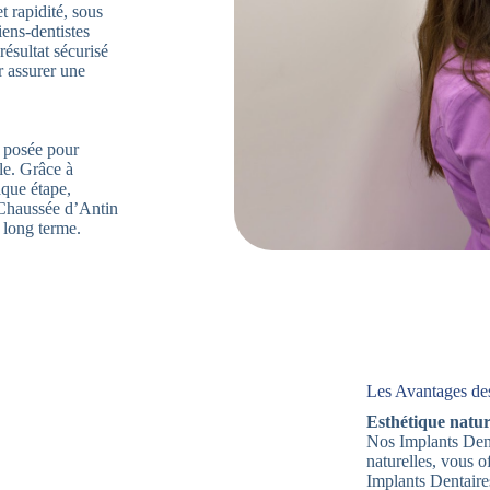
t rapidité, sous
iens-dentistes
ésultat sécurisé
r assurer une
t posée pour
lle. Grâce à
que étape,
 Chaussée d’Antin
e long terme.
Les Avantages des
Esthétique nature
Nos Implants Dent
naturelles, vous 
Implants Dentaire