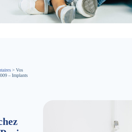
taires
> Vos
5009 – Implants
chez