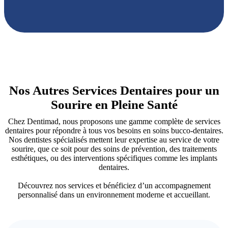
Nos Autres Services Dentaires pour un
Sourire en Pleine Santé
Chez Dentimad, nous proposons une gamme complète de services
dentaires pour répondre à tous vos besoins en soins bucco-dentaires.
Nos dentistes spécialisés mettent leur expertise au service de votre
sourire, que ce soit pour des soins de prévention, des traitements
esthétiques, ou des interventions spécifiques comme les implants
dentaires.
Découvrez nos services et bénéficiez d’un accompagnement
personnalisé dans un environnement moderne et accueillant.