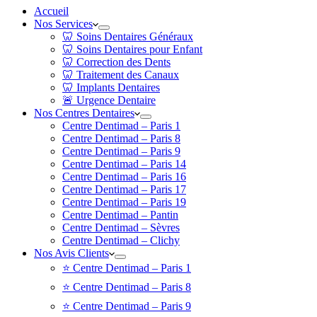
Accueil
Nos Services
🦷 Soins Dentaires Généraux
🦷 Soins Dentaires pour Enfant
🦷 Correction des Dents
🦷 Traitement des Canaux
🦷 Implants Dentaires
🚨 Urgence Dentaire
Nos Centres Dentaires
Centre Dentimad – Paris 1
Centre Dentimad – Paris 8
Centre Dentimad – Paris 9
Centre Dentimad – Paris 14
Centre Dentimad – Paris 16
Centre Dentimad – Paris 17
Centre Dentimad – Paris 19
Centre Dentimad – Pantin
Centre Dentimad – Sèvres
Centre Dentimad – Clichy
Nos Avis Clients
⭐ Centre Dentimad – Paris 1
⭐ Centre Dentimad – Paris 8
⭐ Centre Dentimad – Paris 9