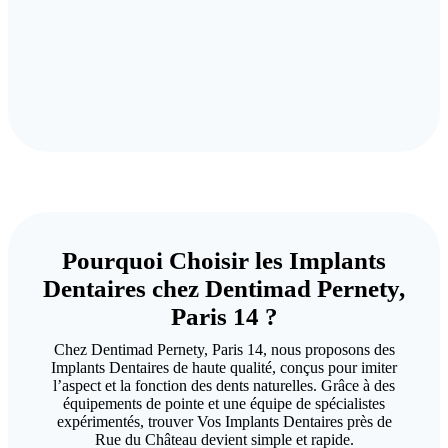
Pourquoi Choisir les Implants
Dentaires chez Dentimad Pernety,
Paris 14 ?
Chez Dentimad Pernety, Paris 14, nous proposons des
Implants Dentaires de haute qualité, conçus pour imiter
l’aspect et la fonction des dents naturelles. Grâce à des
équipements de pointe et une équipe de spécialistes
expérimentés, trouver Vos Implants Dentaires près de
Rue du Château devient simple et rapide.