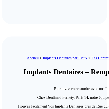
Accueil
>
Implants Dentaires par Lieux
>
Les Centre
Implants Dentaires – Remp
Retrouvez votre sourire avec nos Imp
Chez Dentimad Pernety, Paris 14, notre équipe s
Trouvez facilement Vos Implants Dentaires près de Rue du C