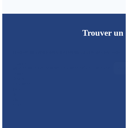
Trouver un 
Trouver un centre dentaire Dentimad près de chez vous
Trouver
Trouver un centre dentaire Dentimad près de chez vous
un
centre
dentaire
Dentimad
près
de
chez
vous