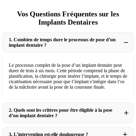
Vos Questions Fréquentes sur les
Implants Dentaires
1. Combien de temps dure le processus de pose d’un
implant dentaire ?
Le processus complet de la pose d’un implant dentaire peut
durer de trois à six mois. Cette période comprend la phase de
planification, la chirurgie pour insérer l’implant, et le temps de
cicatrisation nécessaire pour que l’implant s’intègre dans l’os
de la mâchoire avant la pose de la couronne finale.
2. Quels sont les critères pour être éligible à la pose
d’un implant dentaire ?
3. L’intervention est-elle douloureuse ?