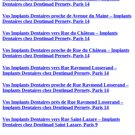
Dentaires chez Dentimad Pernety, Paris 14
Vos Implants Dentaires proche de Avenue du Maine – Implants
Dentaires chez Dentimad Pernety, Paris 14
Vos Implants Dentaires vers Rue du Château – Implants
Dentaires chez Dentimad Pernety, Paris 14
Vos Implants Dentaires proche de Rue du Château – Implants
Dentaires chez Dentimad Pernety, Paris 14
Vos Implants Dentaires vers Rue Raymond Losserand –
Implants Dentaires chez Dentimad Pernety, Paris 14
Vos Implants Dentaires proche de Rue Raymond Losserand –
Implants Dentaires chez Dentimad Pernety, Paris 14
Vos Implants Dentaires près de Rue Raymond Losserand –
Implants Dentaires chez Dentimad Pernety, Paris 14
Vos Implants Dentaires vers Rue Saint-Lazare – Implants
Dentaires chez Dentimad Saint Lazare, Paris 9