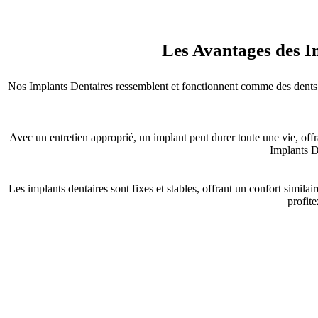
Les Avantages des I
Nos Implants Dentaires ressemblent et fonctionnent comme des dents 
Avec un entretien approprié, un implant peut durer toute une vie, of
Implants D
Les implants dentaires sont fixes et stables, offrant un confort simi
profit