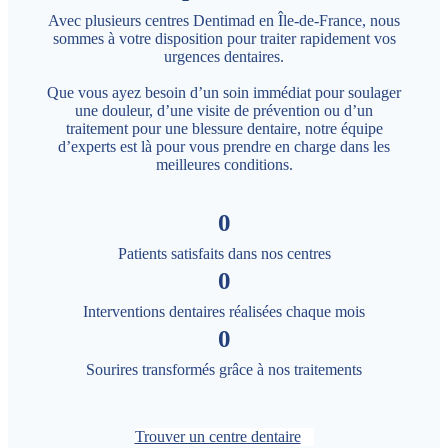
Avec plusieurs centres Dentimad en Île-de-France, nous
sommes à votre disposition pour traiter rapidement vos
urgences dentaires.
Que vous ayez besoin d’un soin immédiat pour soulager
une douleur, d’une visite de prévention ou d’un
traitement pour une blessure dentaire, notre équipe
d’experts est là pour vous prendre en charge dans les
meilleures conditions.
0
Patients satisfaits dans nos centres
0
Interventions dentaires réalisées chaque mois
0
Sourires transformés grâce à nos traitements
Trouver un centre dentaire