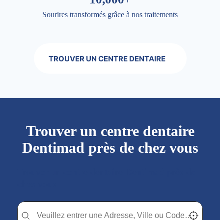
Sourires transformés grâce à nos traitements
TROUVER UN CENTRE DENTAIRE
Trouver un centre dentaire
Dentimad près de chez vous
Trouver un centre dentaire Dentimad près de
chez vous
Trouver un centre dentaire Dentimad près de chez vous
Trouver un centre dentaire Dentimad près de c
Localisez-