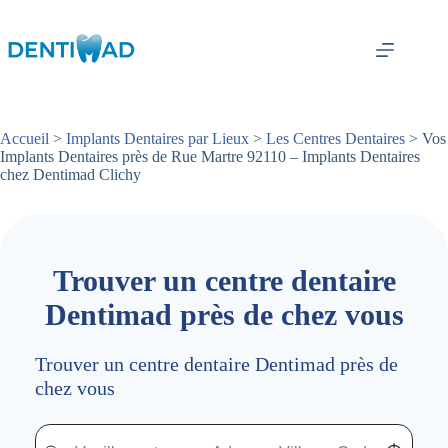
Passer
au
contenu
Accueil
>
Implants Dentaires par Lieux
>
Les Centres Dentaires
> Vos
Implants Dentaires près de Rue Martre 92110 – Implants Dentaires
chez Dentimad Clichy
Trouver un centre dentaire
Dentimad près de chez vous
Trouver un centre dentaire Dentimad près de
chez vous
Trouver un centre dentaire Dentimad près de chez vous
Trouver un centre dentaire Dentimad près de c
Localisez-