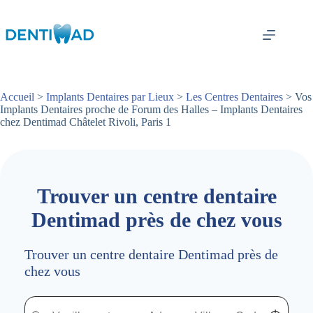
Passer
au
contenu
Accueil
>
Implants Dentaires par Lieux
>
Les Centres Dentaires
> Vos
Implants Dentaires proche de Forum des Halles – Implants Dentaires
chez Dentimad Châtelet Rivoli, Paris 1
Trouver un centre dentaire
Dentimad près de chez vous
Trouver un centre dentaire Dentimad près de
chez vous
Trouver un centre dentaire Dentimad près de chez vous
Trouver un centre dentaire Dentimad près de c
Localisez-