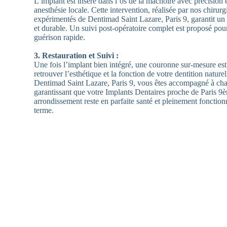
L’implant est inséré dans l’os de la mâchoire avec précision e
anesthésie locale. Cette intervention, réalisée par nos chirurg
expérimentés de Dentimad Saint Lazare, Paris 9, garantit un r
et durable. Un suivi post-opératoire complet est proposé pou
guérison rapide.
3. Restauration et Suivi :
Une fois l’implant bien intégré, une couronne sur-mesure es
retrouver l’esthétique et la fonction de votre dentition nature
Dentimad Saint Lazare, Paris 9, vous êtes accompagné à cha
garantissant que votre Implants Dentaires proche de Paris 9
arrondissement reste en parfaite santé et pleinement fonction
terme.