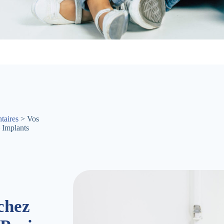
taires
> Vos
 Implants
chez