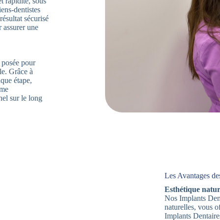
t rapidité, sous
iens-dentistes
ésultat sécurisé
r assurer une
t posée pour
lle. Grâce à
que étape,
ème
nel sur le long
Les Avantages des
Esthétique nature
Nos Implants Dent
naturelles, vous 
Implants Dentaire