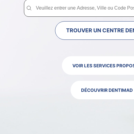
Trouver un centre dentaire Dentimad près de chez vous
Trouver un centre dentaire Dentimad près
TROUVER UN CENTRE DE
VOIR LES SERVICES PROPO
DÉCOUVRIR DENTIMAD