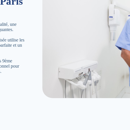
Paris
lité, une
quantes.
ée utilise les
arfaite et un
is 9ème
ionnel pour
.