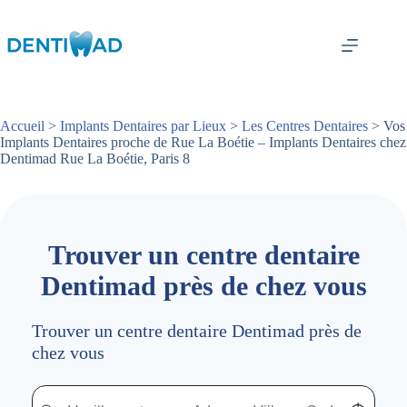
Passer
au
contenu
Accueil
>
Implants Dentaires par Lieux
>
Les Centres Dentaires
> Vos
Implants Dentaires proche de Rue La Boétie – Implants Dentaires chez
Dentimad Rue La Boétie, Paris 8
Trouver un centre dentaire
Dentimad près de chez vous
Trouver un centre dentaire Dentimad près de
chez vous
Trouver un centre dentaire Dentimad près de chez vous
Trouver un centre dentaire Dentimad près de c
Localisez-