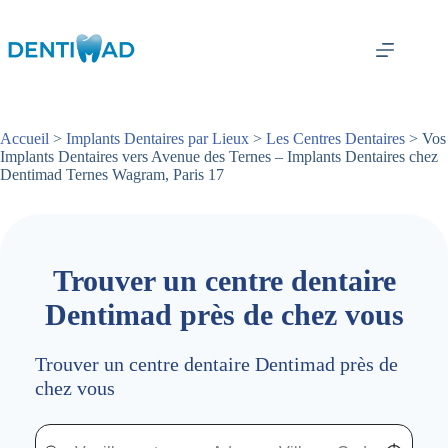
Passer
au
contenu
Accueil
>
Implants Dentaires par Lieux
>
Les Centres Dentaires
> Vos
Implants Dentaires vers Avenue des Ternes – Implants Dentaires chez
Dentimad Ternes Wagram, Paris 17
Trouver un centre dentaire
Dentimad près de chez vous
Trouver un centre dentaire Dentimad près de
chez vous
Trouver un centre dentaire Dentimad près de chez vous
Trouver un centre dentaire Dentimad près de c
Localisez-