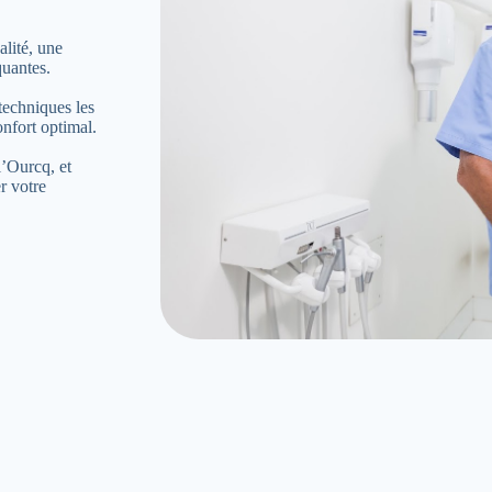
lité, une
quantes.
techniques les
onfort optimal.
l’Ourcq, et
r votre