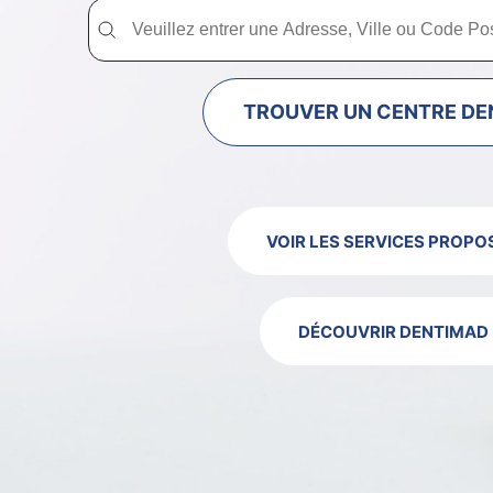
Trouver un centre dentaire Dentimad près de chez vous
Trouver un centre dentaire Dentimad près
TROUVER UN CENTRE DE
VOIR LES SERVICES PROPO
DÉCOUVRIR DENTIMAD