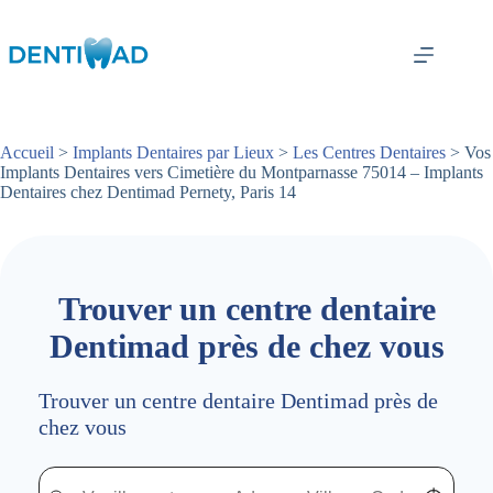
Passer
au
contenu
Accueil
>
Implants Dentaires par Lieux
>
Les Centres Dentaires
> Vos
Implants Dentaires vers Cimetière du Montparnasse 75014 – Implants
Dentaires chez Dentimad Pernety, Paris 14
Trouver un centre dentaire
Dentimad près de chez vous
Trouver un centre dentaire Dentimad près de
chez vous
Trouver un centre dentaire Dentimad près de chez vous
Trouver un centre dentaire Dentimad près de c
Localisez-