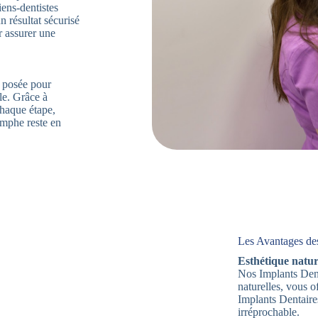
iens-dentistes
 résultat sécurisé
r assurer une
t posée pour
lle. Grâce à
haque étape,
omphe reste en
Les Avantages des
Esthétique nature
Nos Implants Dent
naturelles, vous 
Implants Dentaire
irréprochable.