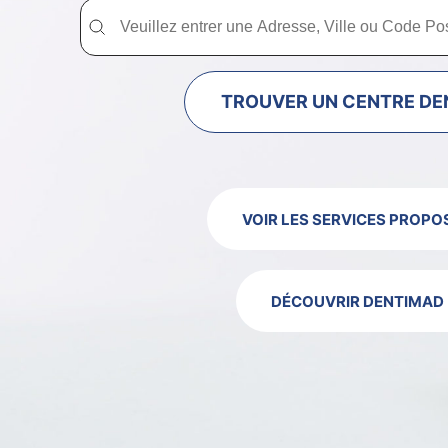
Trouver un centre dentaire Dentimad près de chez vous
Trouver un centre dentaire Dentimad près
TROUVER UN CENTRE DE
VOIR LES SERVICES PROPO
DÉCOUVRIR DENTIMAD