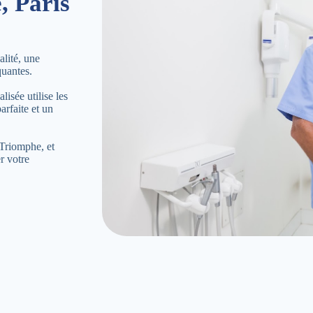
, Paris
lité, une
quantes.
isée utilise les
arfaite et un
Triomphe, et
r votre