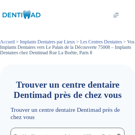
Passer
au
contenu
Accueil
>
Implants Dentaires par Lieux
>
Les Centres Dentaires
> Vos
Implants Dentaires vers Le Palais de la Découverte 75008 – Implants
Dentaires chez Dentimad Rue La Boétie, Paris 8
Trouver un centre dentaire
Dentimad près de chez vous
Trouver un centre dentaire Dentimad près de
chez vous
Trouver un centre dentaire Dentimad près de chez vous
Trouver un centre dentaire Dentimad près de c
Localisez-