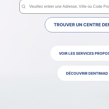
Trouver un centre dentaire Dentimad près de chez vous
Trouver un centre dentaire Dentimad près
TROUVER UN CENTRE DE
VOIR LES SERVICES PROPO
DÉCOUVRIR DENTIMAD