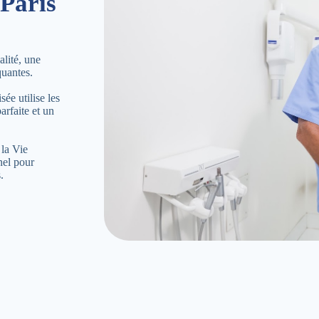
Paris
lité, une
quantes.
ée utilise les
arfaite et un
la Vie
nel pour
.