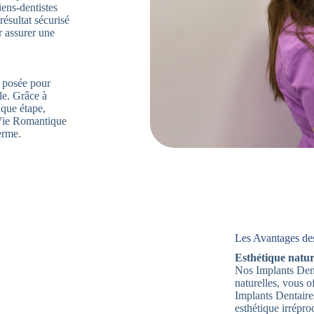
iens-dentistes
ésultat sécurisé
r assurer une
t posée pour
lle. Grâce à
que étape,
 Vie Romantique
erme.
Les Avantages des
Esthétique nature
Nos Implants Dent
naturelles, vous 
Implants Dentaire
esthétique irrépro