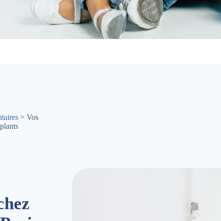
taires
> Vos
plants
chez