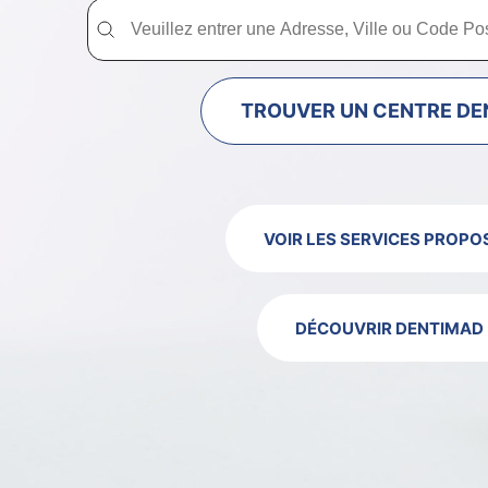
Trouver un centre dentaire Dentimad près de chez vous
Trouver un centre dentaire Dentimad près
TROUVER UN CENTRE DE
VOIR LES SERVICES PROPO
DÉCOUVRIR DENTIMAD