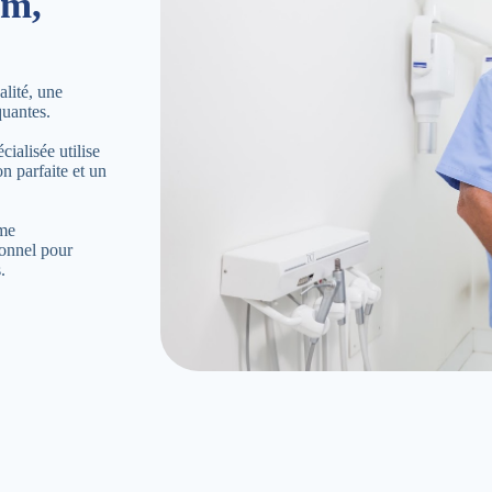
am,
lité, une
quantes.
ialisée utilise
n parfaite et un
ème
ionnel pour
.