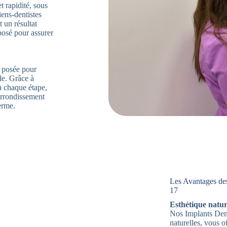
t rapidité, sous
iens-dentistes
 un résultat
posé pour assurer
t posée pour
lle. Grâce à
 chaque étape,
arrondissement
erme.
Les Avantages de
17
Esthétique nature
Nos Implants Dent
naturelles, vous 