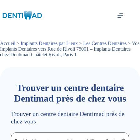
Passer
au
contenu
Accueil
>
Implants Dentaires par Lieux
>
Les Centres Dentaires
> Vos
Implants Dentaires vers Rue de Rivoli 75001 – Implants Dentaires
chez Dentimad Châtelet Rivoli, Paris 1
Trouver un centre dentaire
Dentimad près de chez vous
Trouver un centre dentaire Dentimad près de
chez vous
Trouver un centre dentaire Dentimad près de chez vous
Trouver un centre dentaire Dentimad près de c
Localisez-