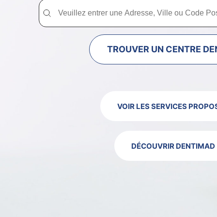
Trouver un centre dentaire Dentimad près de chez vous
Trouver un centre dentaire Dentimad près
TROUVER UN CENTRE DE
VOIR LES SERVICES PROPO
DÉCOUVRIR DENTIMAD