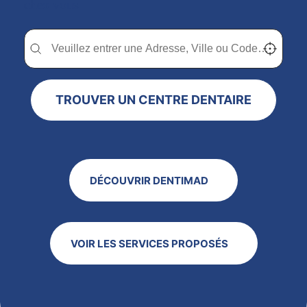
chez vous
Trouver un centre dentaire Dentimad près de chez vous
Trouver un centre dentaire Dentimad près de c
Localisez-
TROUVER UN CENTRE DENTAIRE
DÉCOUVRIR DENTIMAD
VOIR LES SERVICES PROPOSÉS