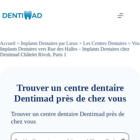
Passer
au
contenu
Accueil
>
Implants Dentaires par Lieux
>
Les Centres Dentaires
> Vos
Implants Dentaires vers Rue des Halles – Implants Dentaires chez
Dentimad Châtelet Rivoli, Paris 1
Trouver un centre dentaire
Dentimad près de chez vous
Trouver un centre dentaire Dentimad près de
chez vous
Trouver un centre dentaire Dentimad près de chez vous
Trouver un centre dentaire Dentimad près de c
Localisez-