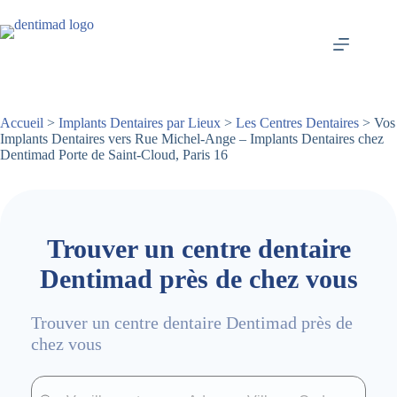
Passer
au
contenu
Accueil
>
Implants Dentaires par Lieux
>
Les Centres Dentaires
> Vos
Implants Dentaires vers Rue Michel-Ange – Implants Dentaires chez
Dentimad Porte de Saint-Cloud, Paris 16
Trouver un centre dentaire
Dentimad près de chez vous
Trouver un centre dentaire Dentimad près de
chez vous
Trouver un centre dentaire Dentimad près de chez vous
Trouver un centre dentaire Dentimad près de c