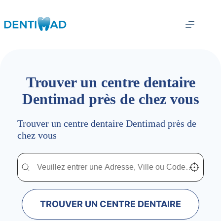
Passer
au
contenu
Trouver un centre dentaire
Dentimad près de chez vous
Trouver un centre dentaire Dentimad près de
chez vous
Trouver un centre dentaire Dentimad près de chez vous
Trouver un centre dentaire Dentimad près de c
Localisez-
TROUVER UN CENTRE DENTAIRE