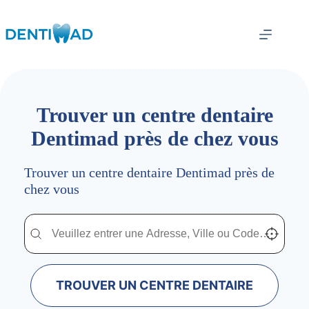
Passer
au
contenu
Trouver un centre dentaire
Dentimad près de chez vous
Trouver un centre dentaire Dentimad près de
chez vous
Trouver un centre dentaire Dentimad près de chez vous
Trouver un centre dentaire Dentimad près de c
Localisez-
TROUVER UN CENTRE DENTAIRE