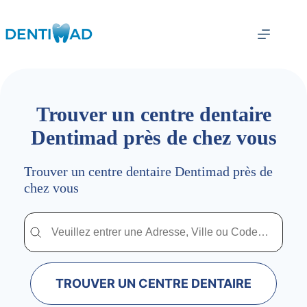
Passer
au
contenu
Trouver un centre dentaire
Dentimad près de chez vous
Trouver un centre dentaire Dentimad près de
chez vous
Trouver un centre dentaire Dentimad près de chez vous
Trouver un centre dentaire Dentimad près de c
TROUVER UN CENTRE DENTAIRE