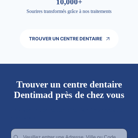
10,000+
Sourires transformés grâce à nos traitements
TROUVER UN CENTRE DENTAIRE
Trouver un centre dentaire
Dentimad près de chez vous
Trouver un centre dentaire Dentimad près de
chez vous
Trouver un centre dentaire Dentimad près de chez vous
Trouver un centre dentaire Dentimad près de c