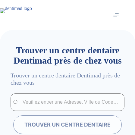
Passer
au
contenu
Trouver un centre dentaire
Dentimad près de chez vous
Trouver un centre dentaire Dentimad près de
chez vous
Trouver un centre dentaire Dentimad près de chez vous
Trouver un centre dentaire Dentimad près de c
TROUVER UN CENTRE DENTAIRE