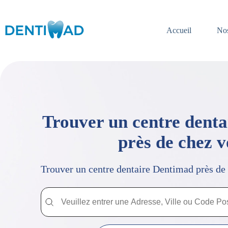
Passer
au
contenu
Accueil
Nos
Trouver un centre dent
près de chez 
Trouver un centre dentaire Dentimad près de
Trouver un centre dentaire Dentimad près de chez vous
Trouver un centre dentaire Dentimad près