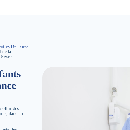
ntres Dentaires
 de la
 Sèvres
fants –
ance
offrir des
ants, dans un
raiter les