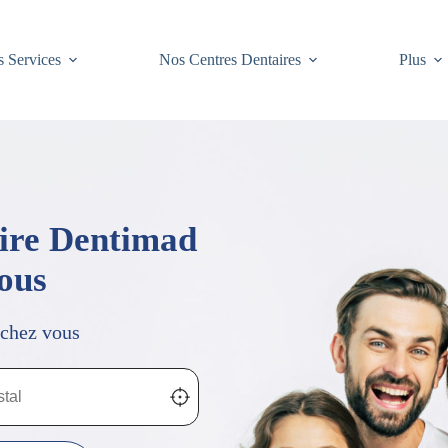
 Services
Nos Centres Dentaires
Plus
aire Dentimad
vous
 chez vous
 de chez vous
Localisez-moi