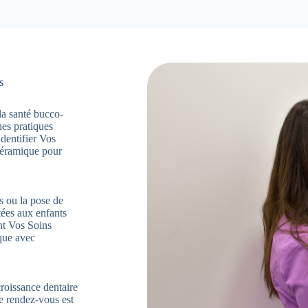
s
la santé bucco-
nes pratiques
dentifier Vos
Céramique pour
s ou la pose de
tées aux enfants
ent Vos Soins
que avec
croissance dentaire
ue rendez-vous est