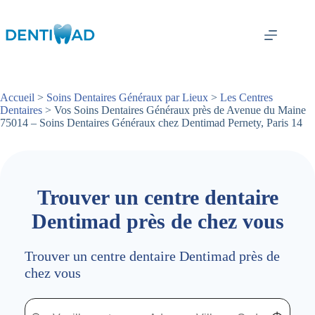
Passer
au
contenu
Accueil
>
Soins Dentaires Généraux par Lieux
>
Les Centres
Dentaires
> Vos Soins Dentaires Généraux près de Avenue du Maine
75014 – Soins Dentaires Généraux chez Dentimad Pernety, Paris 14
Trouver un centre dentaire
Dentimad près de chez vous
Trouver un centre dentaire Dentimad près de
chez vous
Trouver un centre dentaire Dentimad près de chez vous
Trouver un centre dentaire Dentimad près de c
Localisez-