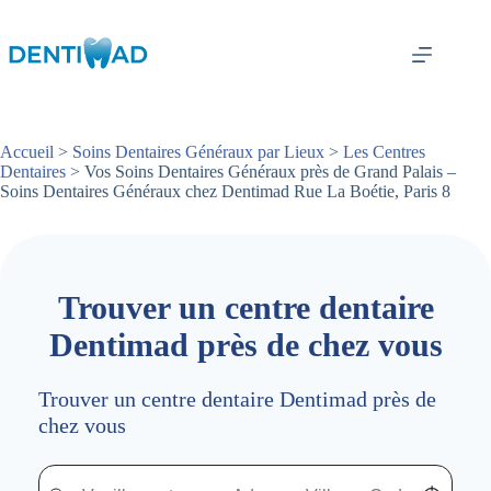
Passer
au
contenu
Accueil
>
Soins Dentaires Généraux par Lieux
>
Les Centres
Dentaires
> Vos Soins Dentaires Généraux près de Grand Palais –
Soins Dentaires Généraux chez Dentimad Rue La Boétie, Paris 8
Trouver un centre dentaire
Dentimad près de chez vous
Trouver un centre dentaire Dentimad près de
chez vous
Trouver un centre dentaire Dentimad près de chez vous
Trouver un centre dentaire Dentimad près de c
Localisez-