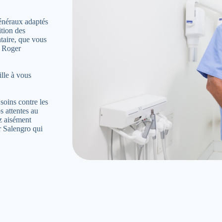
énéraux adaptés
ition des
ntaire, que vous
c Roger
ille à vous
soins contre les
s attentes au
ez aisément
r Salengro qui