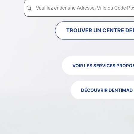
Trouver un centre dentaire Dentimad près de chez vous
Trouver un centre dentaire Dentimad près
TROUVER UN CENTRE DE
VOIR LES SERVICES PROPO
DÉCOUVRIR DENTIMAD