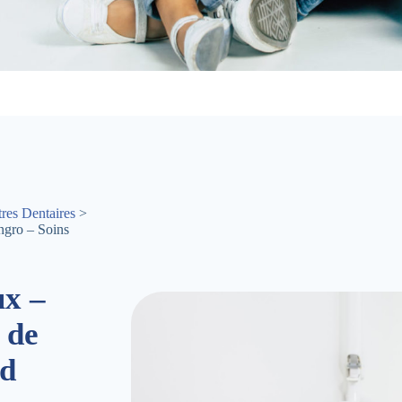
res Dentaires
>
ngro – Soins
ux –
 de
ad