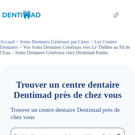
Passer
au
contenu
Accueil
>
Soins Dentaires Généraux par Lieux
>
Les Centres
Dentaires
> Vos Soins Dentaires Généraux vers Le Théâtre au Fil de
l’Eau – Soins Dentaires Généraux chez Dentimad Pantin
Trouver un centre dentaire
Dentimad près de chez vous
Trouver un centre dentaire Dentimad près de
chez vous
Trouver un centre dentaire Dentimad près de chez vous
Trouver un centre dentaire Dentimad près de c
Localisez-