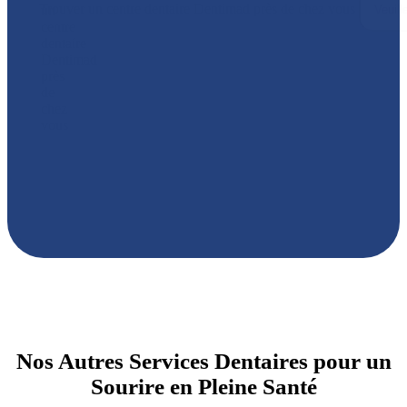
Trouver un centre dentaire Dentimad près de chez vous
un
centre
dentaire
Dentimad
près
de
chez
vous
Nos Autres Services Dentaires pour un
Sourire en Pleine Santé