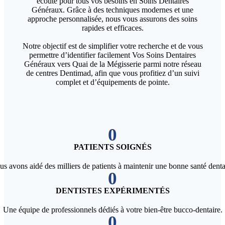
écoute pour tous vos besoins en Soins Dentaires
Généraux. Grâce à des techniques modernes et une
approche personnalisée, nous vous assurons des soins
rapides et efficaces.
Notre objectif est de simplifier votre recherche et de vous
permettre d’identifier facilement Vos Soins Dentaires
Généraux vers Quai de la Mégisserie parmi notre réseau
de centres Dentimad, afin que vous profitiez d’un suivi
complet et d’équipements de pointe.
0
PATIENTS SOIGNÉS
s avons aidé des milliers de patients à maintenir une bonne santé denta
0
DENTISTES EXPÉRIMENTÉS
Une équipe de professionnels dédiés à votre bien-être bucco-dentaire.
0