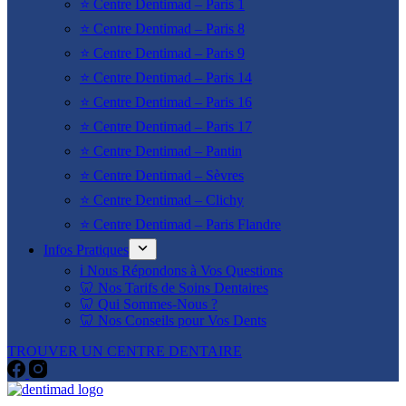
⭐ Centre Dentimad – Paris 1
⭐ Centre Dentimad – Paris 8
⭐ Centre Dentimad – Paris 9
⭐ Centre Dentimad – Paris 14
⭐ Centre Dentimad – Paris 16
⭐ Centre Dentimad – Paris 17
⭐ Centre Dentimad – Pantin
⭐ Centre Dentimad – Sèvres
⭐ Centre Dentimad – Clichy
⭐ Centre Dentimad – Paris Flandre
Infos Pratiques
ℹ️ Nous Répondons à Vos Questions
🦷 Nos Tarifs de Soins Dentaires
🦷 Qui Sommes-Nous ?
🦷 Nos Conseils pour Vos Dents
TROUVER UN CENTRE DENTAIRE