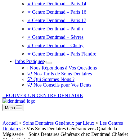
⭐ Centre Dentimad – Paris 14
⭐ Centre Dentimad – Paris 16
⭐ Centre Dentimad – Paris 17
⭐ Centre Dentimad – Pantin
⭐ Centre Dentimad – Sèvres
⭐ Centre Dentimad – Clichy
⭐ Centre Dentimad – Paris Flandre
Infos Pratiques
ℹ️ Nous Répondons à Vos Questions
🦷 Nos Tarifs de Soins Dentaires
🦷 Qui Sommes-Nous ?
🦷 Nos Conseils pour Vos Dents
TROUVER UN CENTRE DENTAIRE
Menu
Accueil
>
Soins Dentaires Généraux par Lieux
>
Les Centres
Dentaires
> Vos Soins Dentaires Généraux vers Quai de la
Mégisserie – Soins Dentaires Généraux chez Dentimad Châtelet