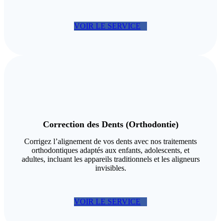
VOIR LE SERVICE
Correction des Dents (Orthodontie)
Corrigez l’alignement de vos dents avec nos traitements
orthodontiques adaptés aux enfants, adolescents, et
adultes, incluant les appareils traditionnels et les aligneurs
invisibles.
VOIR LE SERVICE