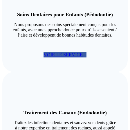
Soins Dentaires pour Enfants (Pédodontie)
Nous proposons des soins spécialement conçus pour les
enfants, avec une approche douce pour qu’ils se sentent à
l’aise et développent de bonnes habitudes dentaires.
VOIR LE SERVICE
Traitement des Canaux (Endodontie)
Traitez les infections dentaires et sauvez vos dents grâce
à notre expertise en traitement des racines, aussi appelé