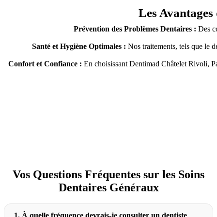
Les Avantages 
Prévention des Problèmes Dentaires :
Des co
Santé et Hygiène Optimales :
Nos traitements, tels que le d
Confort et Confiance :
En choisissant Dentimad Châtelet Rivoli, Pa
Vos Questions Fréquentes sur les Soins
Dentaires Généraux
1. À quelle fréquence devrais-je consulter un dentiste