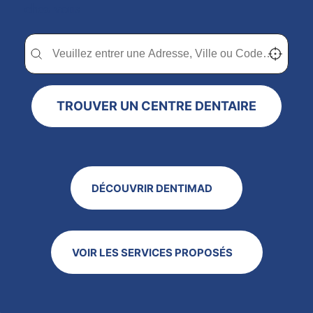
chez vous
Trouver un centre dentaire Dentimad près de chez vous
Trouver un centre dentaire Dentimad près de c
Localisez-
TROUVER UN CENTRE DENTAIRE
DÉCOUVRIR DENTIMAD
VOIR LES SERVICES PROPOSÉS