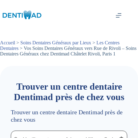
Passer
au
contenu
Accueil
>
Soins Dentaires Généraux par Lieux
>
Les Centres
Dentaires
> Vos Soins Dentaires Généraux vers Rue de Rivoli – Soins
Dentaires Généraux chez Dentimad Châtelet Rivoli, Paris 1
Trouver un centre dentaire
Dentimad près de chez vous
Trouver un centre dentaire Dentimad près de
chez vous
Trouver un centre dentaire Dentimad près de chez vous
Trouver un centre dentaire Dentimad près de c
Localisez-