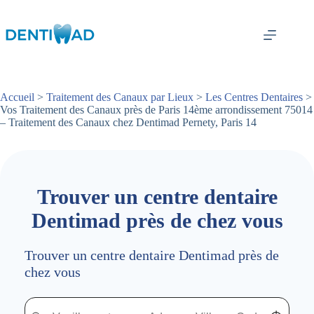
Passer
au
contenu
Accueil
>
Traitement des Canaux par Lieux
>
Les Centres Dentaires
>
Vos Traitement des Canaux près de Paris 14ème arrondissement 75014
– Traitement des Canaux chez Dentimad Pernety, Paris 14
Trouver un centre dentaire
Dentimad près de chez vous
Trouver un centre dentaire Dentimad près de
chez vous
Trouver un centre dentaire Dentimad près de chez vous
Trouver un centre dentaire Dentimad près de c
Localisez-